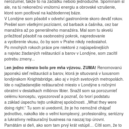
nerozumel, takže to na začiatku nebolo jednoduché. Spomínam si
ale, na tú nekonečnú vnútornú energiu a obrovské vzrušenie,
ktoré som pociťoval na každodennej báze.
V Londýne som pôsobil v odvetví gastronómie skoro deväť rokov.
Prešiel som všetkými pozíciami, od barback a čašníka, cez bar
manažéra až po generálneho manažéra. Mal som tu skvelú
príležitosť pôsobiť na osobnostný pokrok, napredovanie
a vycibrenie vkusu, čo by som v Prahe nikdy nedosiahol.
Po mnohých rokoch práce pre niektoré z najúspešnejších
a najviac žiadaných reštaurácií a barov v Londýne, som zacítil
potrebu zmeny...
L
en jedno miesto bolo pre mňa výzvou. ZUMA!
Renomovanú
japonskú sieť reštaurácii a barov, ktorá je situovaná v luxusnom
londýnskom Knightsbridge, ako aj v iných svetových metropolách.
Ide o najžiadanejšie reštauračné miesto v Londýne s ročnými
obratmi v desiatkach miliónov libier. Snažil som sa porozumieť
celému konceptu, vypozorovať a poznať, čo tvorí podstatu
a základ úspechu tejto unikátnej spoločnosti. „What they were
doing right.” Tu som si uvedomil, že je ho nemožné chápať
jednotlivo, nakoľko ide o veľmi komplexný, profesionálny, seriózny
a lukratívny reštauračný business na naozaj top úrovni.
Pamätám si deň, ako som tam prvý krát vstúpil… Cítil som, že to