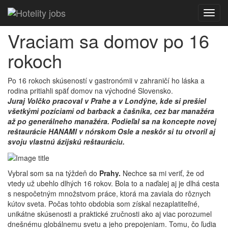
Toggl
navig
Vraciam sa domov po 16
rokoch
Po 16 rokoch skúseností v gastronómii v zahraničí ho láska a
rodina pritiahli späť domov na východné Slovensko.
Juraj Volčko pracoval v Prahe a v Londýne, kde si prešiel
všetkými pozíciami od barback a čašníka, cez bar manažéra
až po generálneho manažéra. Podieľal sa na koncepte novej
reštaurácie HANAMI v nórskom Osle a neskôr si tu otvoril aj
svoju vlastnú ázijskú reštauráciu.
Vybral som sa na týždeň do
Prahy.
Nechce sa mi veriť, že od
vtedy už ubehlo dlhých 16 rokov. Bola to a naďalej aj je dlhá cesta
s nespočetným množstvom práce, ktorá ma zaviala do rôznych
kútov sveta. Počas tohto obdobia som získal nezaplatiteľné,
unikátne skúsenosti a praktické zručnosti ako aj viac porozumel
dnešnému globálnemu svetu a jeho prepojeniam. Tomu, čo ľudia