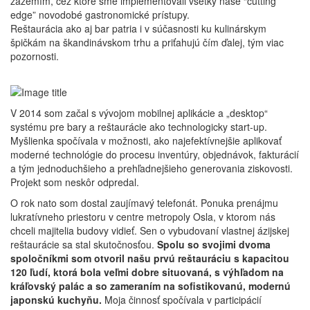
zázemím, cez ktoré sme implementovali všetky naše “cutting
edge” novodobé gastronomické prístupy.
Reštaurácia ako aj bar patria i v súčasnosti ku kulinárskym
špičkám na škandinávskom trhu a priťahujú čím ďalej, tým viac
pozornosti.
V 2014 som začal s vývojom mobilnej aplikácie a „desktop“
systému pre bary a reštaurácie ako technologicky start-up.
Myšlienka spočívala v možnosti, ako najefektívnejšie aplikovať
moderné technológie do procesu inventúry, objednávok, fakturácií
a tým jednoduchšieho a prehľadnejšieho generovania ziskovosti.
Projekt som neskôr odpredal.
O rok nato som dostal zaujímavý telefonát. Ponuka prenájmu
lukratívneho priestoru v centre metropoly Osla, v ktorom nás
chceli majitelia budovy vidieť. Sen o vybudovaní vlastnej ázijskej
reštaurácie sa stal skutočnosťou.
Spolu so svojimi dvoma
spoločníkmi som otvoril našu prvú reštauráciu s kapacitou
120 ľudí, ktorá bola veľmi dobre situovaná, s výhľadom na
kráľovský palác a so zameraním na sofistikovanú, modernú
japonskú kuchyňu.
Moja činnosť spočívala v participácií