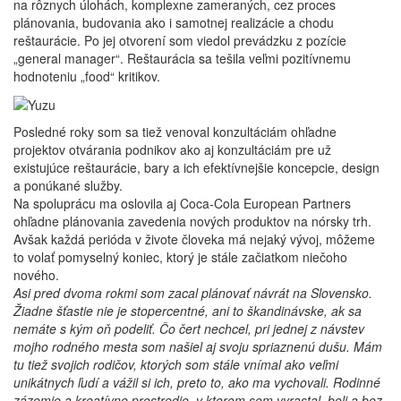
na rôznych úlohách, komplexne zameraných, cez proces
plánovania, budovania ako i samotnej realizácie a chodu
reštaurácie. Po jej otvorení som viedol prevádzku z pozície
„general manager“. Reštaurácia sa tešila veľmi pozitívnemu
hodnoteniu „food“ kritikov.
Posledné roky som sa tiež venoval konzultáciám ohľadne
projektov otvárania podnikov ako aj konzultáciám pre už
existujúce reštaurácie, bary a ich efektívnejšie koncepcie, design
a ponúkané služby.
Na spoluprácu ma oslovila aj Coca-Cola European Partners
ohľadne plánovania zavedenia nových produktov na nórsky trh.
Avšak každá perióda v živote človeka má nejaký vývoj, môžeme
to volať pomyselný koniec, ktorý je stále začiatkom niečoho
nového.
Asi pred dvoma rokmi som zacal plánovať návrát na Slovensko.
Žiadne šťastie nie je stopercentné, ani to škandinávske, ak sa
nemáte s kým oň podeliť. Čo čert nechcel, pri jednej z návstev
mojho rodného mesta som našiel aj svoju spriaznenú dušu. Mám
tu tiež svojich rodičov, ktorých som stále vnímal ako veľmi
unikátnych ľudí a vážil si ich, preto to, ako ma vychovali. Rodinné
zázemie a kreatívne prostredie, v ktorom som vyrastal, boli a bez