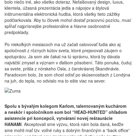
bolo niečo iné, ako všetko doteraz. Nefalšovaný design, luxus,
klientela, úžasná prezentácia jedla a nápojov a štylová
inštrumentálna elektronická hudba, ktorá všetky tieto zážitky
podčiarkovala. Aby tu človek mohol dostať pracovnú pozíciu, musí
spĺňať najprísnejšie profesionálne a hlavne osobnostné
predpoklady.
Po niekoľkých mesiacoch ma už začali oslovovať ľudia ako aj
spoločnosti z rôznych kútov sveta, ktoré prejavovali záujem o
spoluprácu. Ja som ale čakal na tú správnu, ktorá by dávala
najväčší zmysel a význam v ďalšom pôsobení. Táto ponuka, čuduj
sa svete, prišla z nórskeho Osla, z čarokrásnej Škandinávie.
Paradoxom bolo, že som chcel odísť po skúsenostiach z Londýna
na juh, do tepla, no odvialo ma to ešte viac na sever.
Spolu s bývalým kolegom Karlom, talentovaným kuchárom
a neskôr i spoločníkom som bol “HEAD-HUNTED” ohľadom
asistencie pri koncepcii, vytváraní novej reštaurácie
HANAMI
. Akceptovali sme výzvu, ktorá nám bola daná, keďže
sme mohli mať tzv. voľné ruky s dobrým finančným a “back office”