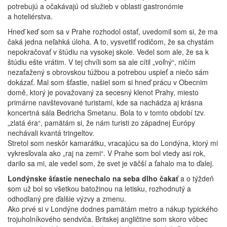
potrebujú a očakávajú od služieb v oblasti gastronómie
a hoteliérstva.
Hneď keď som sa v Prahe rozhodol ostať, uvedomil som si, že ma
čaká jedna neľahká úloha. A to, vysvetliť rodičom, že sa chystám
nepokračovať v štúdiu na vysokej skole. Vedel som ale, že sa k
štúdiu ešte vrátim. V tej chvíli som sa ale cítil „voľný“, ničím
nezaťažený s obrovskou túžbou a potrebou uspieť a niečo sám
dokázať. Mal som šťastie, našiel som si hneď prácu v Obecnim
domě, ktorý je považovaný za secesný klenot Prahy, miesto
primárne navštevované turistami, kde sa nachádza aj krásna
koncertná sála Bedricha Smetanu. Bola to v tomto období tzv.
„zlatá éra“, pamätám si, že nám turisti zo západnej Európy
nechávali kvantá tringeltov.
Stretol som neskôr kamarátku, vracajúcu sa do Londýna, ktorý mi
vykresľovala ako „raj na zemi“. V Prahe som bol vtedy asi rok,
darilo sa mi, ale vedel som, že svet je väčší a ťahalo ma to ďalej.
Londýnske šťastie nenechalo na seba dlho čakať
a o týždeň
som už bol so všetkou batožinou na letisku, rozhodnutý a
odhodlaný pre ďalšie výzvy a zmenu.
Ako prvé si v Londýne dodnes pamätám metro a nákup typického
trojuholníkového sendviča. Britskej angličtine som skoro vôbec