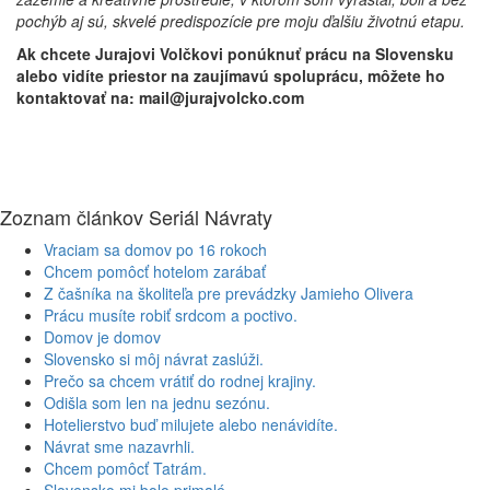
pochýb aj sú, skvelé predispozície pre moju ďalšiu životnú etapu.
Ak chcete Jurajovi Volčkovi ponúknuť prácu na Slovensku
alebo vidíte priestor na zaujímavú spoluprácu, môžete ho
kontaktovať na: mail@jurajvolcko.com
Zoznam článkov Seriál Návraty
Vraciam sa domov po 16 rokoch
Chcem pomôcť hotelom zarábať
Z čašníka na školiteľa pre prevádzky Jamieho Olivera
Prácu musíte robiť srdcom a poctivo.
Domov je domov
Slovensko si môj návrat zaslúži.
Prečo sa chcem vrátiť do rodnej krajiny.
Odišla som len na jednu sezónu.
Hotelierstvo buď milujete alebo nenávidíte.
Návrat sme nazavrhli.
Chcem pomôcť Tatrám.