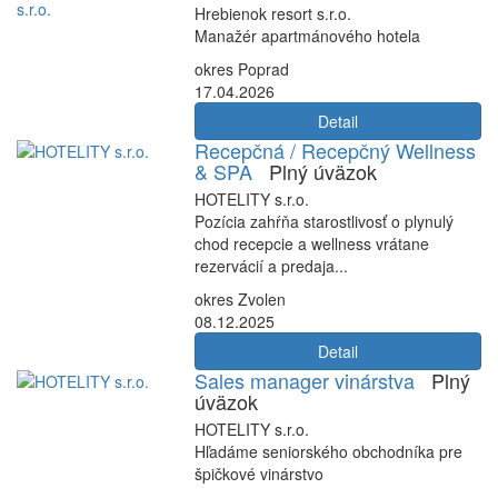
Hrebienok resort s.r.o.
Manažér apartmánového hotela
okres Poprad
17.04.2026
Detail
Recepčná / Recepčný Wellness
& SPA
Plný úväzok
HOTELITY s.r.o.
Pozícia zahŕňa starostlivosť o plynulý
chod recepcie a wellness vrátane
rezervácií a predaja...
okres Zvolen
08.12.2025
Detail
Sales manager vinárstva
Plný
úväzok
HOTELITY s.r.o.
Hľadáme seniorského obchodníka pre
špičkové vinárstvo