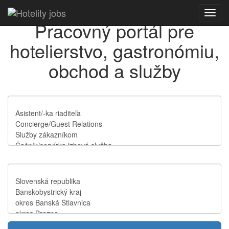
Toggl
Pracovný portál pre
navig
hotelierstvo, gastronómiu,
obchod a služby