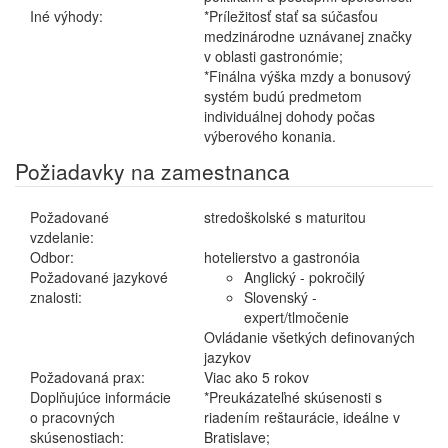
Iné výhody:
*Príležitosť stať sa súčasťou
medzinárodne uznávanej značky
v oblasti gastronómie;
*Finálna výška mzdy a bonusový
systém budú predmetom
individuálnej dohody počas
výberového konania.
Požiadavky na zamestnanca
Požadované
stredoškolské s maturitou
vzdelanie:
Odbor:
hotelierstvo a gastronóia
Požadované jazykové
Anglický - pokročilý
znalosti:
Slovenský -
expert/tlmočenie
Ovládanie všetkých definovaných
jazykov
Požadovaná prax:
Viac ako 5 rokov
Doplňujúce informácie
*Preukázateľné skúsenosti s
o pracovných
riadením reštaurácie, ideálne v
skúsenostiach:
Bratislave;