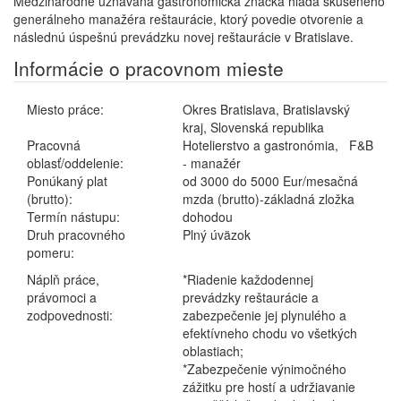
Medzinárodne uznávaná gastronomická značka hľadá skúseného
generálneho manažéra reštaurácie, ktorý povedie otvorenie a
následnú úspešnú prevádzku novej reštaurácie v Bratislave.
Informácie o pracovnom mieste
Miesto práce:
Okres Bratislava, Bratislavský
kraj, Slovenská republika
Pracovná
Hotelierstvo a gastronómia, F&B
oblasť/oddelenie:
- manažér
Ponúkaný plat
od 3000 do 5000 Eur/mesačná
(brutto):
mzda (brutto)-základná zložka
Termín nástupu:
dohodou
Druh pracovného
Plný úväzok
pomeru:
Náplň práce,
*Riadenie každodennej
právomoci a
prevádzky reštaurácie a
zodpovednosti:
zabezpečenie jej plynulého a
efektívneho chodu vo všetkých
oblastiach;
*Zabezpečenie výnimočného
zážitku pre hostí a udržiavanie