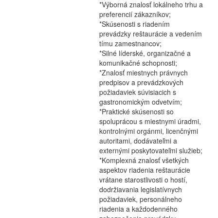
*Výborná znalosť lokálneho trhu a
preferencií zákazníkov;
*Skúsenosti s riadením
prevádzky reštaurácie a vedením
tímu zamestnancov;
*Silné líderské, organizačné a
komunikačné schopnosti;
*Znalosť miestnych právnych
predpisov a prevádzkových
požiadaviek súvisiacich s
gastronomickým odvetvím;
*Praktické skúsenosti so
spoluprácou s miestnymi úradmi,
kontrolnými orgánmi, licenčnými
autoritami, dodávateľmi a
externými poskytovateľmi služieb;
*Komplexná znalosť všetkých
aspektov riadenia reštaurácie
vrátane starostlivosti o hostí,
dodržiavania legislatívnych
požiadaviek, personálneho
riadenia a každodenného