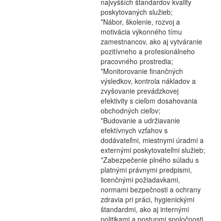
najvyšších štandardov kvality
poskytovaných služieb;
*Nábor, školenie, rozvoj a
motivácia výkonného tímu
zamestnancov, ako aj vytváranie
pozitívneho a profesionálneho
pracovného prostredia;
*Monitorovanie finančných
výsledkov, kontrola nákladov a
zvyšovanie prevádzkovej
efektivity s cieľom dosahovania
obchodných cieľov;
*Budovanie a udržiavanie
efektívnych vzťahov s
dodávateľmi, miestnymi úradmi a
externými poskytovateľmi služieb;
*Zabezpečenie plného súladu s
platnými právnymi predpismi,
licenčnými požiadavkami,
normami bezpečnosti a ochrany
zdravia pri práci, hygienickými
štandardmi, ako aj internými
politikami a postupmi spoločnosti