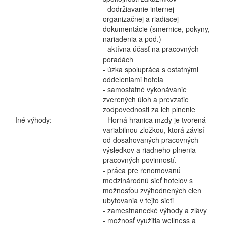
- dodržiavanie internej
organizačnej a riadiacej
dokumentácie (smernice, pokyny,
nariadenia a pod.)
- aktívna účasť na pracovných
poradách
- úzka spolupráca s ostatnými
oddeleniami hotela
- samostatné vykonávanie
zverených úloh a prevzatie
zodpovednosti za ich plnenie
Iné výhody:
- Horná hranica mzdy je tvorená
variabilnou zložkou, ktorá závisí
od dosahovaných pracovných
výsledkov a riadneho plnenia
pracovných povinností.
- práca pre renomovanú
medzinárodnú sieť hotelov s
možnosťou zvýhodnených cien
ubytovania v tejto sieti
- zamestnanecké výhody a zľavy
- možnosť využitia wellness a