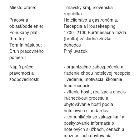
Miesto práce:
Trnavský kraj, Slovenská
republika
Pracovná
Hotelierstvo a gastronómia,
oblasť/oddelenie:
Recepcia a Housekeeping
Ponúkaný plat
1700 -2100 Eur/mesačná mzda
(brutto):
(brutto)-základná zložka
Termín nástupu:
dohodou
Druh pracovného
Plný úväzok
pomeru:
Náplň práce,
- organizačné zabezpečenie a
právomoci a
riadenie chodu hotelovej recepcie
zodpovednosti:
- vedenie, motivácia, školenie
tímu recepcie
- vítanie hostí, realizácia check-
in/check-out procesu a
ubytovávanie hostí podľa
hotelových štandardov
- komunikácia so zákazníkmi a
poskytovanie informácií o
hotelových službách, cenách a
možnostiach ubytovania