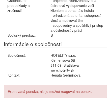
Osobnostné
- príjemné, reprezentatívne a
predpoklady a
ústretové vystupovanie voči
zručnosti:
klientom a personálu hotela
- prirodzená autorita, schopnosť
viesť a motivovať tím
- zodpovedný a spoľahlivý prístup
a dôslednosť v práci
Vodičský preukaz:
B
Informácie o spoločnosti
Spoločnosť:
HOTELITY s.r.o.
Klemensova 5B
811 09, Bratislava
www.hotelity.sk
Kontakt:
Renata Sedminova
Expirovaná ponuka, nie je možné reagovať na ponuku