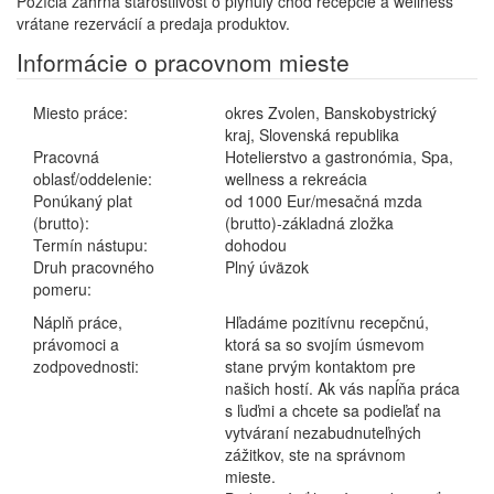
Pozícia zahŕňa starostlivosť o plynulý chod recepcie a wellness
vrátane rezervácií a predaja produktov.
Informácie o pracovnom mieste
Miesto práce:
okres Zvolen, Banskobystrický
kraj, Slovenská republika
Pracovná
Hotelierstvo a gastronómia, Spa,
oblasť/oddelenie:
wellness a rekreácia
Ponúkaný plat
od 1000 Eur/mesačná mzda
(brutto):
(brutto)-základná zložka
Termín nástupu:
dohodou
Druh pracovného
Plný úväzok
pomeru:
Náplň práce,
Hľadáme pozitívnu recepčnú,
právomoci a
ktorá sa so svojím úsmevom
zodpovednosti:
stane prvým kontaktom pre
našich hostí. Ak vás napĺňa práca
s ľuďmi a chcete sa podieľať na
vytváraní nezabudnuteľných
zážitkov, ste na správnom
mieste.