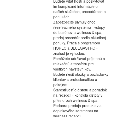
Budete vítať hostí a poskytovať
im komplexné informácie o
našich službách, procedúrach a
ponukách.
Zabezpečíte plynulý chod
rezervačného systému - vstupy
do bazénov a wellness & spa,
predaj procedúr podľa aktuálnej
ponuky. Práca s programom
HOREC a BLUEGASTRO -
znalosť je výhodou.
Pomôžete udržiavať príjemnú a
relaxačnú atmosféru pre
všetkých návštevníkov.
Budete riešiť otázky a požiadavky
klientov s profesionalitou a
pokojom.
Starostlivosť o čistotu a poriadok
na recepcii - kontrola čistoty v
priestoroch wellness & spa.
Podpora predaja produktov a
doplnkového sortimentu na
wellness recepcii.