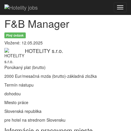
Toggl
navig
F&B Manager
Plný úväzok
Vložené: 12.05.2025
HOTELITY s.r.o.
Ponúkaný plat (brutto)
2000 Eur/mesačná mzda (brutto)-základná zložka
Termín nástupu
dohodou
Miesto práce
Slovenská republika
pre hotel na strednom Slovensku
Informácie o pracovnom mieste