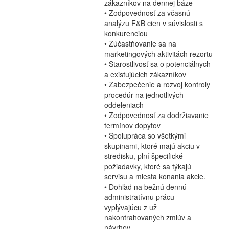
zákazníkov na dennej báze
• Zodpovednosť za včasnú
analýzu F&B cien v súvislosti s
konkurenciou
• Zúčastňovanie sa na
marketingových aktivitách rezortu
• Starostlivosť sa o potenciálnych
a existujúcich zákazníkov
• Zabezpečenie a rozvoj kontroly
procedúr na jednotlivých
oddeleniach
• Zodpovednosť za dodržiavanie
termínov dopytov
• Spolupráca so všetkými
skupinami, ktoré majú akciu v
stredisku, plní špecifické
požiadavky, ktoré sa týkajú
servisu a miesta konania akcie.
• Dohľad na bežnú dennú
administratívnu prácu
vyplývajúcu z už
nakontrahovaných zmlúv a
návrhov.