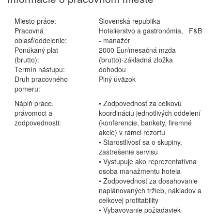
Miesto práce:
Slovenská republika
Pracovná
Hotelierstvo a gastronómia, F&B
oblasť/oddelenie:
- manažér
Ponúkaný plat
2000 Eur/mesačná mzda
(brutto):
(brutto)-základná zložka
Termín nástupu:
dohodou
Druh pracovného
Plný úväzok
pomeru:
Náplň práce,
• Zodpovednosť za celkovú
právomoci a
koordináciu jednotlivých oddelení
zodpovednosti:
(konferencie, bankety, firemné
akcie) v rámci rezortu
• Starostlivosť sa o skupiny,
zastrešenie servisu
• Vystupuje ako reprezentatívna
osoba manažmentu hotela
• Zodpovednosť za dosahovanie
naplánovaných tržieb, nákladov a
celkovej profitability
• Vybavovanie požiadaviek