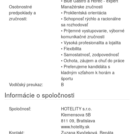
• Blue Gastro a Horec - expert
Osobnostné
Manažérske zručnosti
predpoklady a
• Proklientská orientácia
zručnosti:
• Schopnosť rýchlo a racionálne
sa rozhodovať
• Príjemné vystupovanie, výborné
komunikačné zručnosti
• Vysoká profesionalita a lojalita
• Flexibilita
• Samostatnosť, zodpovednosť
• Ochota, záujem a chuť do práce
• Preferujeme kandidáta s
kladným vzťahom k horám a
športu
Vodičský preukaz:
B
Informácie o spoločnosti
Spoločnosť:
HOTELITY s.r.o.
Klemensova 5B
811 09, Bratislava
www.hotelity.sk
Kontakt:
Zuzana Kvočeková, Renáta